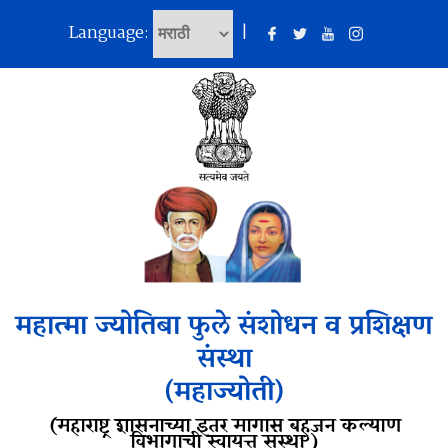
Language:
|
महात्मा ज्योतिबा फुले संशोधन व प्रशिक्षण
संस्था
(महाज्योती)
(महाराष्ट्र शासनाच्या इतर मागास बहुजन कल्याण
विभागाची स्वायत्त संस्था )