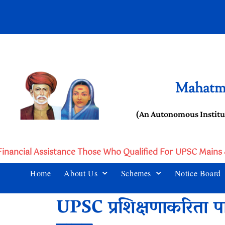
Mahatma
(An Autonomous Institu
inancial Assistance Those Who Qualified For UPSC Mains &
Home
About Us
Schemes
Notice Board
UPSC प्रशिक्षणाकरिता पात