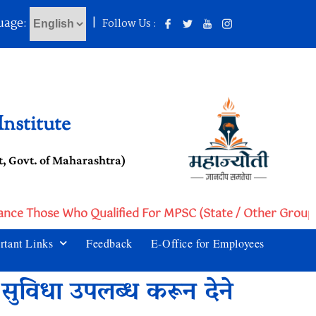
uage:
|
Follow Us :
nstitute
, Govt. of Maharashtra)
tance Those Who Qualified For MPSC (State / Other Group 
rtant Links
Feedback
E-Office for Employees
 सुविधा उपलब्ध करून देने