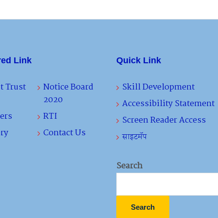
red Link
Quick Link
t Trust
Notice Board
Skill Development
2020
Accessibility Statement
ers
RTI
Screen Reader Access
ry
Contact Us
साइटमॅप
Search
Search