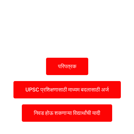
परिपत्रक
UPSC प्रशिक्षणासाठी माध्यम बदलासाठी अर्ज
निवड होऊ शकणाऱ्या विद्यार्थांची यादी