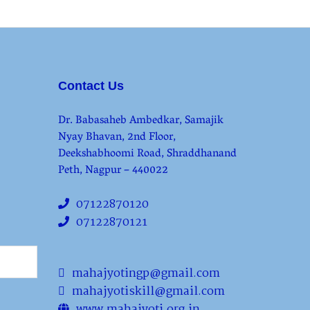
Contact Us
Dr. Babasaheb Ambedkar, Samajik
Nyay Bhavan, 2nd Floor,
Deekshabhoomi Road, Shraddhanand
Peth, Nagpur – 440022
07122870120
07122870121
mahajyotingp@gmail.com
mahajyotiskill@gmail.com
www.mahajyoti.org.in