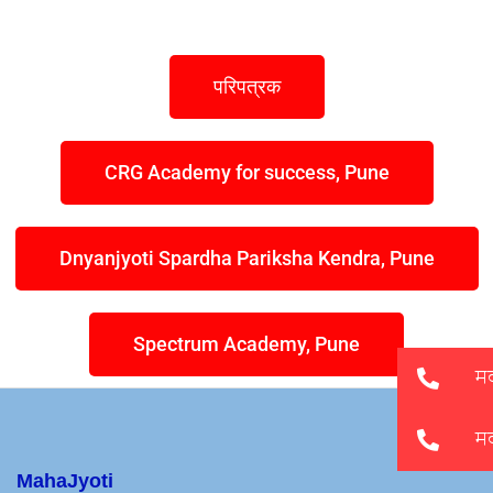
परिपत्रक
CRG Academy for success, Pune
Dnyanjyoti Spardha Pariksha Kendra, Pune
Spectrum Academy, Pune
MahaJyoti