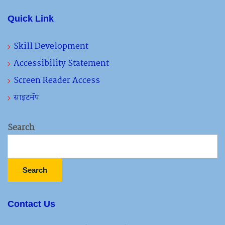
Quick Link
Skill Development
Accessibility Statement
Screen Reader Access
साइटमॅप
Search
Search
Contact Us