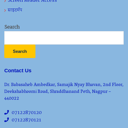
Screen Reader Access
साइटमॅप
Search
Search
Contact Us
Dr. Babasaheb Ambedkar, Samajik Nyay Bhavan, 2nd Floor,
Deekshabhoomi Road, Shraddhanand Peth, Nagpur –
440022
07122870120
07122870121