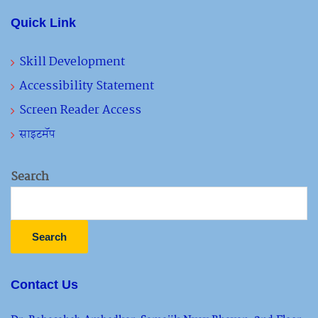
Quick Link
Skill Development
Accessibility Statement
Screen Reader Access
साइटमॅप
Search
Search
Contact Us