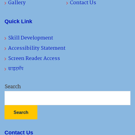
Gallery
Contact Us
Quick Link
Skill Development
Accessibility Statement
Screen Reader Access
साइटमॅप
Search
Search
Contact Us