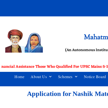
Mahatma
(An Autonomous Institu
inancial Assistance Those Who Qualified For UPSC Mains & In
Home
About Us
Schemes
Notice Board
Application for Nashik Mat