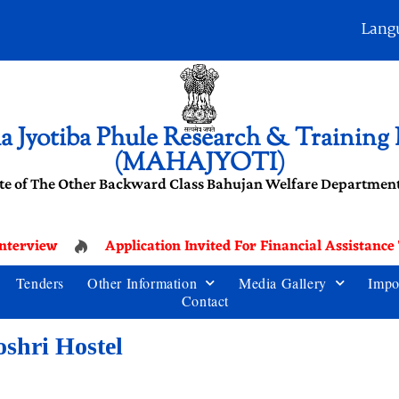
Lang
 Jyotiba Phule Research & Training I
(MAHAJYOTI)
te of The Other Backward Class Bahujan Welfare Department
terview
Application Invited For Financial Assistance
Tenders
Other Information
Media Gallery
Impo
Contact
oshri Hostel