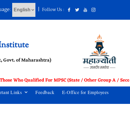
uage:
|
Follow Us :
nstitute
, Govt. of Maharashtra)
 Those Who Qualified For MPSC (State / Other Group A / Seco
rtant Links
Feedback
E-Office for Employees