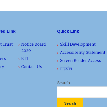
red Link
Quick Link
t Trust
Notice Board
Skill Development
2020
Accessibility Statement
ers
RTI
Screen Reader Access
ry
Contact Us
साइटमॅप
Search
Search