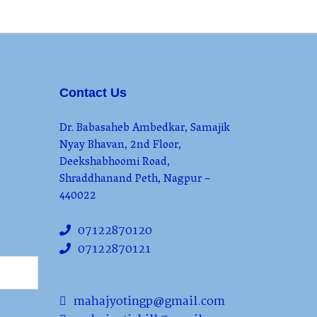
Contact Us
Dr. Babasaheb Ambedkar, Samajik
Nyay Bhavan, 2nd Floor,
Deekshabhoomi Road,
Shraddhanand Peth, Nagpur –
440022
07122870120
07122870121
mahajyotingp@gmail.com