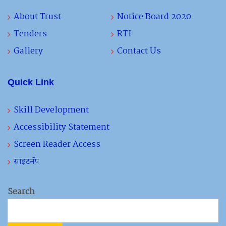
About Trust
Notice Board 2020
Tenders
RTI
Gallery
Contact Us
Quick Link
Skill Development
Accessibility Statement
Screen Reader Access
साइटमॅप
Search