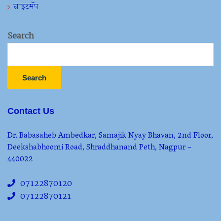
साइटमॅप
Search
Search
Contact Us
Dr. Babasaheb Ambedkar, Samajik Nyay Bhavan, 2nd Floor,
Deekshabhoomi Road, Shraddhanand Peth, Nagpur –
440022
07122870120
07122870121