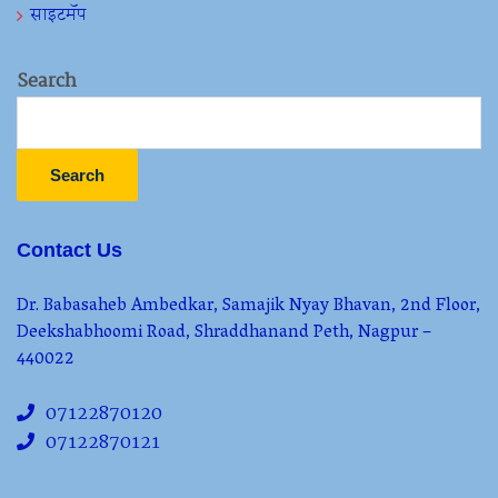
साइटमॅप
Search
Search
Contact Us
Dr. Babasaheb Ambedkar, Samajik Nyay Bhavan, 2nd Floor,
Deekshabhoomi Road, Shraddhanand Peth, Nagpur –
440022
07122870120
07122870121