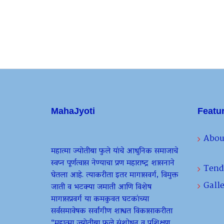
MahaJyoti
Featu
Abou
महात्मा ज्योतीबा फुले यांचे आधुनिक समाजाचे
स्वप्न पूर्णत्वास नेण्याचा प्रण महाराष्ट्र शासनाने
Tend
घेतला आहे. त्याकरीता इतर मागासवर्ग, विमुक्त
Galle
जाती व भटक्या जमाती आणि विशेष
मागासप्रवर्ग या कमकुवत घटकांच्या
सर्वसमावेषक सर्वांगीण शाश्वत विकासाकरीता
“महात्मा ज्योतीबा फुले संशोधन व प्रशिक्षण