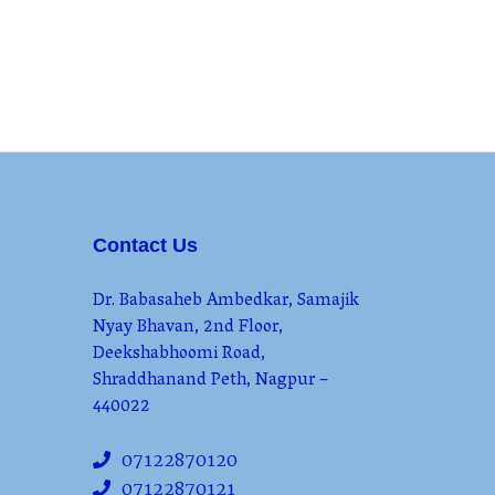
Contact Us
Dr. Babasaheb Ambedkar, Samajik
Nyay Bhavan, 2nd Floor,
Deekshabhoomi Road,
Shraddhanand Peth, Nagpur –
440022
07122870120
07122870121