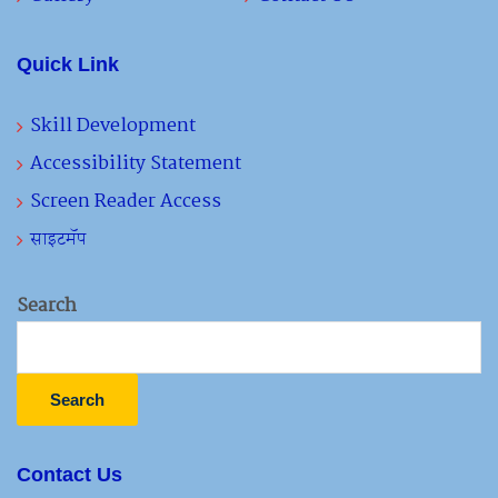
Quick Link
Skill Development
Accessibility Statement
Screen Reader Access
साइटमॅप
Search
Search
Contact Us