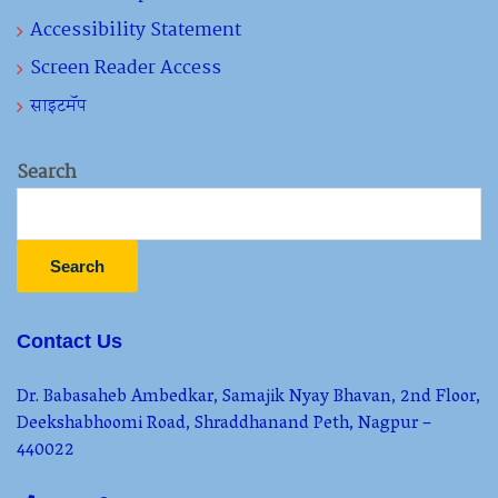
Accessibility Statement
Screen Reader Access
साइटमॅप
Search
Search
Contact Us
Dr. Babasaheb Ambedkar, Samajik Nyay Bhavan, 2nd Floor,
Deekshabhoomi Road, Shraddhanand Peth, Nagpur –
440022