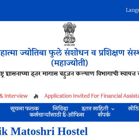
Lang
हात्मा ज्योतिबा फुले संशोधन व प्रशिक्षण संस्
(महाज्योती)
ष्ट्र शासनाच्या इतर मागास बहुजन कल्याण विभागाची स्वायत्त स
 Interview
Application Invited For Financial Assis
सूचना फलक
निविदा
इतर माहिती
मीडि
कर्मचाऱ्यांसाठी ई-ऑफिस
संपर्क
ik Matoshri Hostel