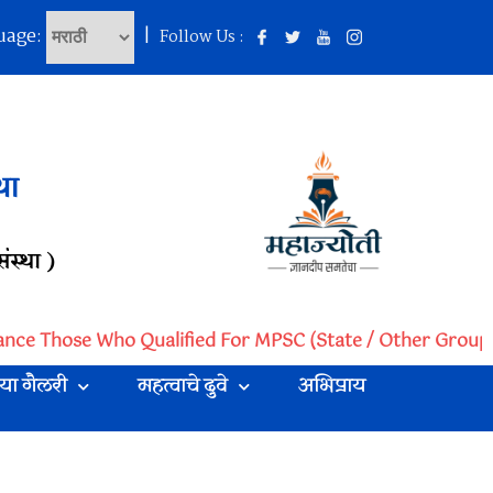
uage:
|
Follow Us :
था
ंस्था )
tance Those Who Qualified For MPSC (State / Other Group 
या गैलरी
महत्वाचे दुवे
अभिप्राय