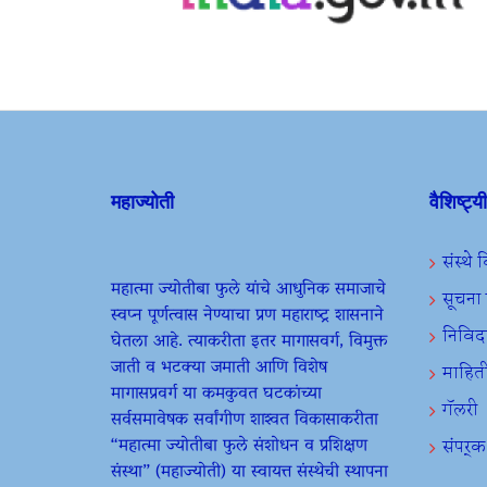
महाज्योती
वैशिष्ट्य
संस्थे
महात्मा ज्योतीबा फुले यांचे आधुनिक समाजाचे
सूचन
स्वप्न पूर्णत्वास नेण्याचा प्रण महाराष्ट्र शासनाने
निविद
घेतला आहे. त्याकरीता इतर मागासवर्ग, विमुक्त
जाती व भटक्या जमाती आणि विशेष
माहित
मागासप्रवर्ग या कमकुवत घटकांच्या
गॅलरी
सर्वसमावेषक सर्वांगीण शाश्वत विकासाकरीता
“महात्मा ज्योतीबा फुले संशोधन व प्रशिक्षण
संपर्क
संस्था” (महाज्योती) या स्वायत्त संस्थेची स्थापना