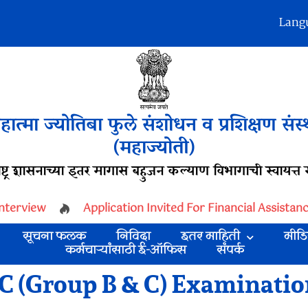
Lang
हात्मा ज्योतिबा फुले संशोधन व प्रशिक्षण संस्
(महाज्योती)
ष्ट्र शासनाच्या इतर मागास बहुजन कल्याण विभागाची स्वायत्त स
terview
Application Invited For Financial Assistan
सूचना फलक
निविदा
इतर माहिती
मीडि
कर्मचाऱ्यांसाठी ई-ऑफिस
संपर्क
C (Group B & C) Examination