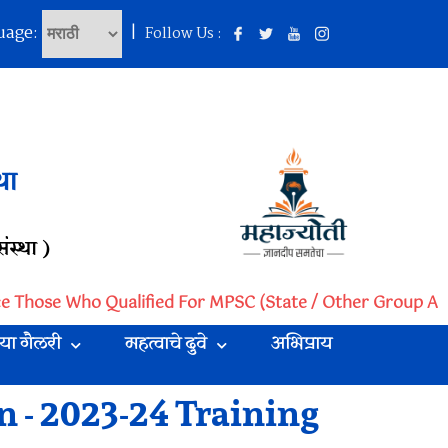
uage:
|
Follow Us :
था
ंस्था )
ce Those Who Qualified For MPSC (State / Other Group A /
या गैलरी
महत्वाचे दुवे
अभिप्राय
 - 2023-24 Training