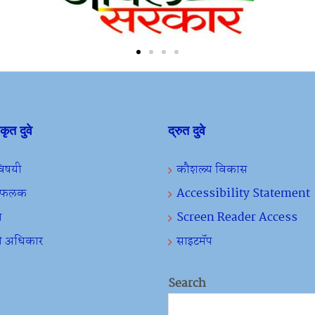
ीकृत दुवे
द्रुत दुवे
 विषयी
कौशल्य विकास
ा फलक
Accessibility Statement
ा
Screen Reader Access
ी अधिकार
साइटमॅप
Search