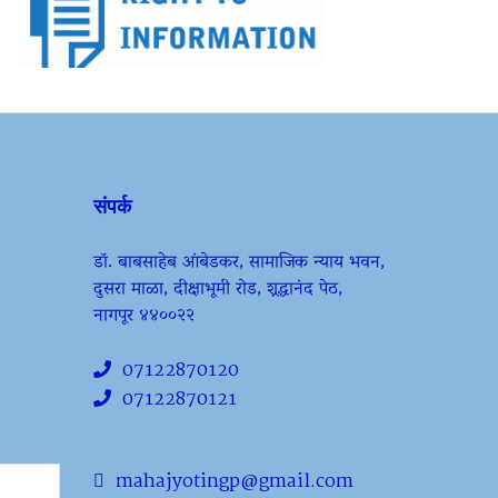
संपर्क
डॉ. बाबसाहेब आंबेडकर, सामाजिक न्याय भवन,
दुसरा माळा, दीक्षाभूमी रोड, श्रद्धानंद पेठ,
नागपूर ४४००२२
07122870120
07122870121
mahajyotingp@gmail.com