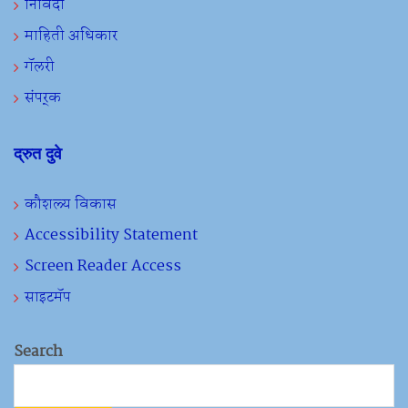
निविदा
माहिती अधिकार
गॅलरी
संपर्क
द्रुत दुवे
कौशल्य विकास
Accessibility Statement
Screen Reader Access
साइटमॅप
Search