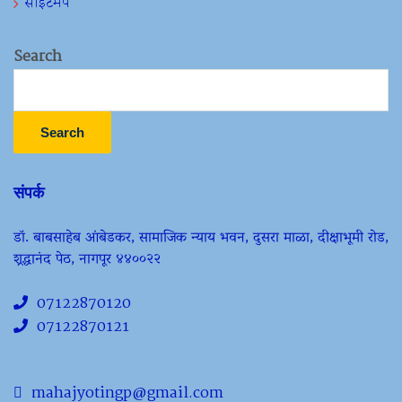
साइटमॅप
Search
Search
संपर्क
डॉ. बाबसाहेब आंबेडकर, सामाजिक न्याय भवन, दुसरा माळा, दीक्षाभूमी रोड,
श्रद्धानंद पेठ, नागपूर ४४००२२
07122870120
07122870121
mahajyotingp@gmail.com