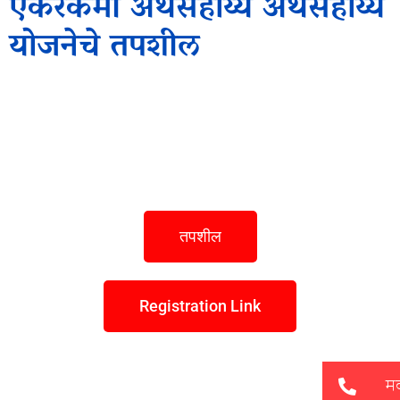
एकरकमी अर्थसहाय्य अर्थसहाय्य
योजनेचे तपशील
तपशील
Registration Link