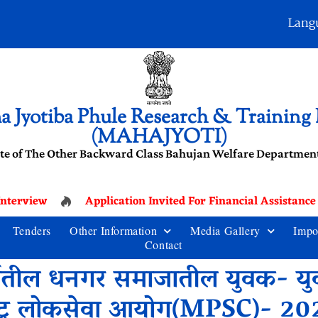
Lang
 Jyotiba Phule Research & Training I
(MAHAJYOTI)
te of The Other Backward Class Bahujan Welfare Department
terview
Application Invited For Financial Assistance
Tenders
Other Information
Media Gallery
Impo
Contact
्गातील धनगर समाजातील युवक- यु
्र लोकसेवा आयोग(MPSC)- 2024-2