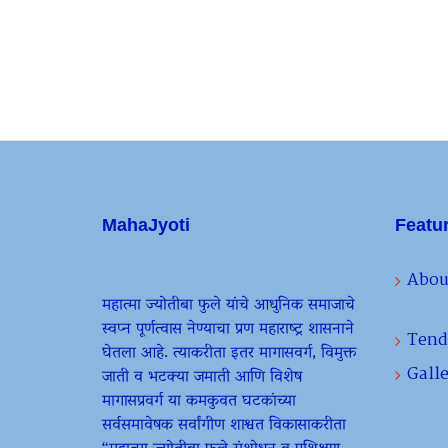
MahaJyoti
Featu
Abou
महात्मा ज्योतीबा फुले यांचे आधुनिक समाजाचे
स्वप्न पूर्णत्वास नेण्याचा प्रण महाराष्ट्र शासनाने
Tend
घेतला आहे. त्याकरीता इतर मागासवर्ग, विमुक्त
Galle
जाती व भटक्या जमाती आणि विशेष
मागासप्रवर्ग या कमकुवत घटकांच्या
सर्वसमावेषक सर्वांगीण शाश्वत विकासाकरीता