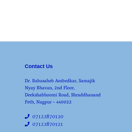
Contact Us
Dr. Babasaheb Ambedkar, Samajik
Nyay Bhavan, 2nd Floor,
Deekshabhoomi Road, Shraddhanand
Peth, Nagpur – 440022
07122870120
07122870121