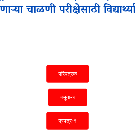
णाऱ्या चाळणी परीक्षेसाठी विद्यार्थ्य
परिपत्रक
नमुना-१
प्रपत्र-१