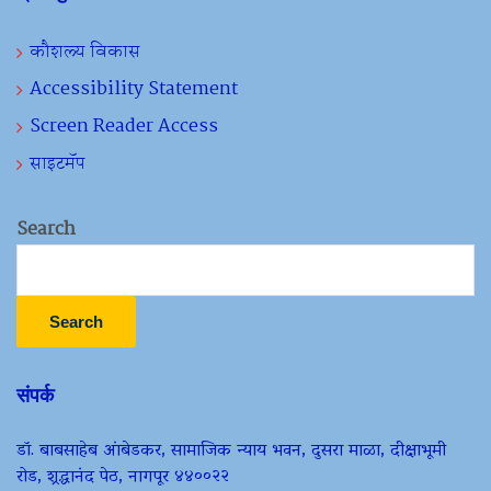
कौशल्य विकास
Accessibility Statement
Screen Reader Access
साइटमॅप
Search
Search
संपर्क
डॉ. बाबसाहेब आंबेडकर, सामाजिक न्याय भवन, दुसरा माळा, दीक्षाभूमी
रोड, श्रद्धानंद पेठ, नागपूर ४४००२२