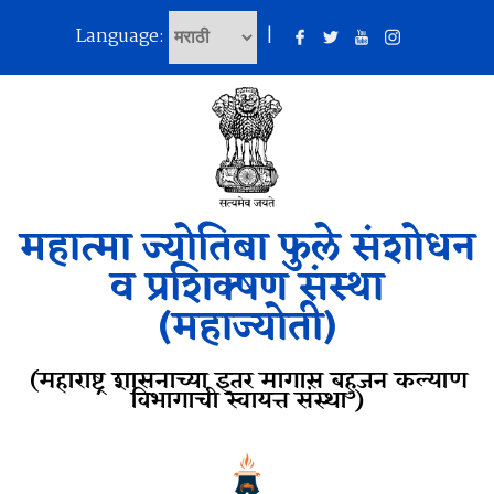
Language:
|
महात्मा ज्योतिबा फुले संशोधन
व प्रशिक्षण संस्था
(महाज्योती)
(महाराष्ट्र शासनाच्या इतर मागास बहुजन कल्याण
विभागाची स्वायत्त संस्था )