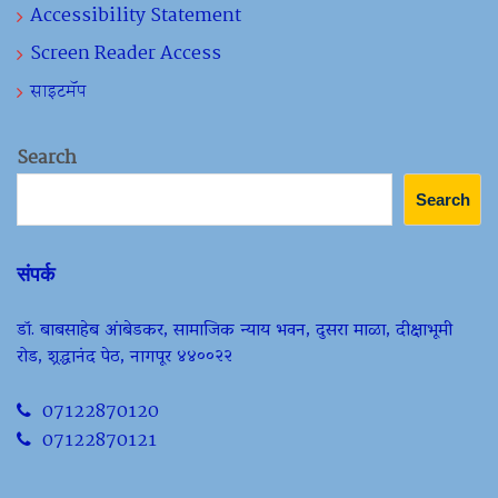
Accessibility Statement
Screen Reader Access
साइटमॅप
Search
Search
संपर्क
डॉ. बाबसाहेब आंबेडकर, सामाजिक न्याय भवन, दुसरा माळा, दीक्षाभूमी
रोड, श्रद्धानंद पेठ, नागपूर ४४००२२
07122870120
07122870121