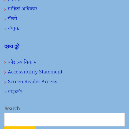
माहिती अधिकार
गॅलरी
संपर्क
द्रुत दुवे
कौशल्य विकास
Accessibility Statement
Screen Reader Access
साइटमॅप
Search