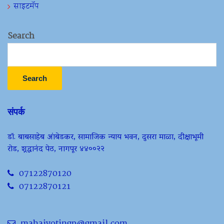
साइटमॅप
Search
Search
संपर्क
डॉ. बाबसाहेब आंबेडकर, सामाजिक न्याय भवन, दुसरा माळा, दीक्षाभूमी
रोड, श्रद्धानंद पेठ, नागपूर ४४००२२
07122870120
07122870121
mahajyotingp@gmail.com